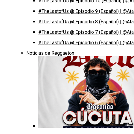
#TheLastofUs @ Episodio 10 (Español) | @At
#TheLastofUs @ Episodio 9 (Español) | @Ata
#TheLastofUs @ Episodio 8 (Español) | @Ata
#TheLastofUs @ Episodio 7 (Español) | @Ata
#TheLastofUs @ Episodio 6 (Español) | @Ata
Noticias de Reggaeton