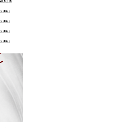
arsius
rsius
rsius
rsius
rsius