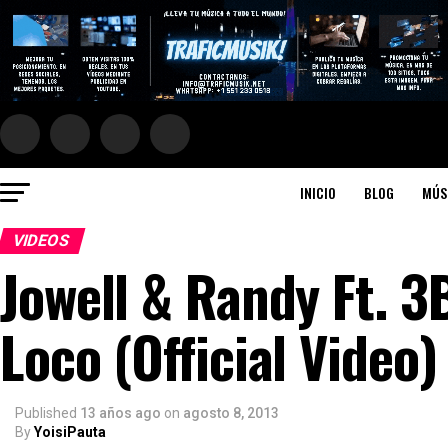
INICIO
BLOG
MÚS
VIDEOS
Jowell & Randy Ft. 3
Loco (Official Video)
Published
13 años ago
on
agosto 8, 2013
By
YoisiPauta