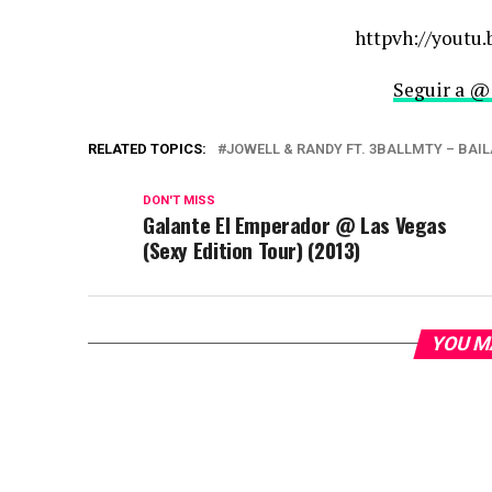
httpvh://youtu
Seguir a @
RELATED TOPICS:
JOWELL & RANDY FT. 3BALLMTY – BAILA
DON'T MISS
Galante El Emperador @ Las Vegas
(Sexy Edition Tour) (2013)
YOU M