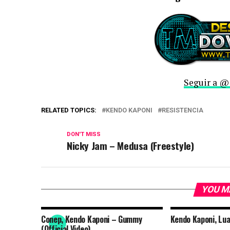
Seguir a @
RELATED TOPICS:
KENDO KAPONI
RESISTENCIA
DON'T MISS
Nicky Jam – Medusa (Freestyle)
YOU M
Conep, Kendo Kaponi – Gummy
Kendo Kaponi, Lu
(Official Video)