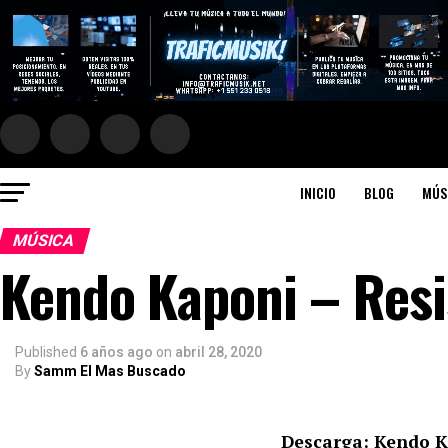
INICIO
BLOG
MÚS
MÚSICA
Kendo Kaponi – Resi
Published
6 años ago
on
abril 28, 2020
By
Samm El Mas Buscado
Descarga: Kendo K