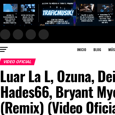
INICIO
BLOG
MÚS
VIDEO OFICIAL
Luar La L, Ozuna, Dei
Hades66, Bryant Mye
(Remix) (Video Ofici