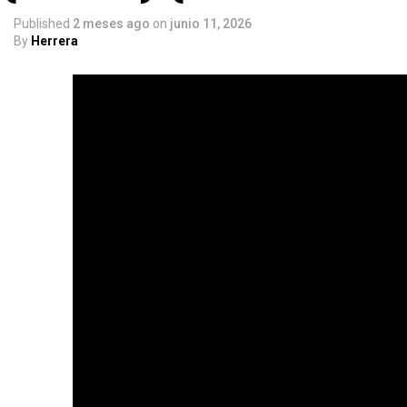
Published
2 meses ago
on
junio 11, 2026
By
Herrera