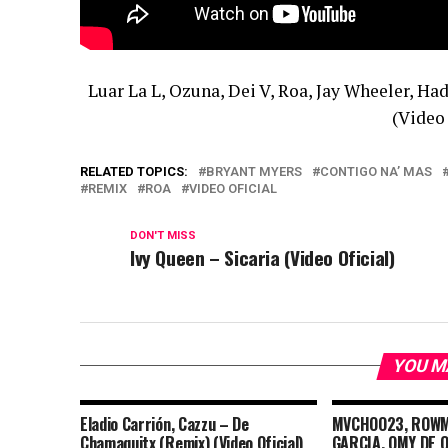
Luar La L, Ozuna, Dei V, Roa, Jay Wheeler, H
(Video 
RELATED TOPICS:
BRYANT MYERS
CONTIGO NA’ MAS
REMIX
ROA
VIDEO OFICIAL
DON'T MISS
Ivy Queen – Sicaria (Video Oficial)
YOU M
Eladio Carrión, Cazzu – De
MVCHOO23, ROWMA
Chamaquitx (Remix) (Video Oficial)
GARCIA, OMY DE O