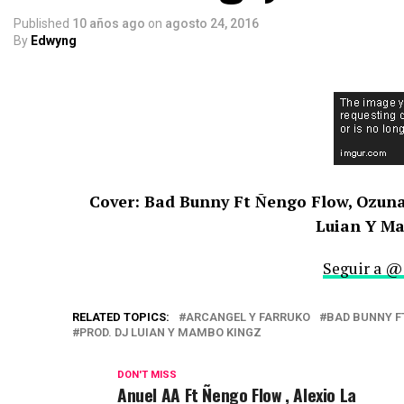
Published
10 años ago
on
agosto 24, 2016
By
Edwyng
Cover: Bad Bunny Ft Ñengo Flow, Ozuna,
Luian Y M
Seguir a @
RELATED TOPICS:
ARCANGEL Y FARRUKO
BAD BUNNY F
PROD. DJ LUIAN Y MAMBO KINGZ
DON'T MISS
Anuel AA Ft Ñengo Flow , Alexio La