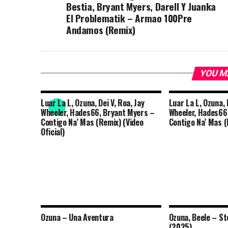
Bestia, Bryant Myers, Darell Y Juanka
El Problematik – Armao 100Pre
Andamos (Remix)
YOU M
Luar La L, Ozuna, Dei V, Roa, Jay
Luar La L, Ozuna, 
Wheeler, Hades66, Bryant Myers –
Wheeler, Hades66
Contigo Na’ Mas (Remix) (Video
Contigo Na’ Mas 
Oficial)
Ozuna – Una Aventura
Ozuna, Beele – St
(2025)