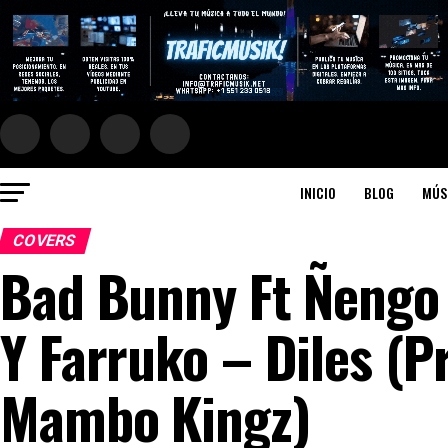
INICIO
BLOG
MÚS
COVERS
Bad Bunny Ft Ñengo 
Y Farruko – Diles (P
Mambo Kingz)