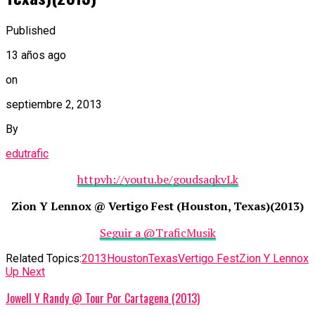
Published
13 años ago
on
septiembre 2, 2013
By
edutrafic
httpvh://youtu.be/goudsaqkvLk
Zion Y Lennox @ Vertigo Fest (Houston, Texas)(2013)
Seguir a @TraficMusik
Related Topics:
2013
Houston
Texas
Vertigo Fest
Zion Y Lennox
Up Next
Jowell Y Randy @ Tour Por Cartagena (2013)