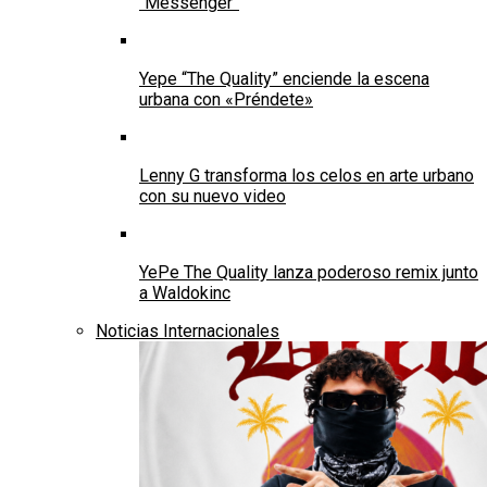
“Messenger”
Yepe “The Quality” enciende la escena
urbana con «Préndete»
Lenny G transforma los celos en arte urbano
con su nuevo video
YePe The Quality lanza poderoso remix junto
a Waldokinc
Noticias Internacionales