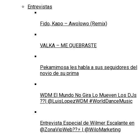
Entrevistas
Fido, Kapo – Awolowo (Remix)
VALKA – ME QUEBRASTE
Pekamimosa les habla a sus seguidores del
novio de su prima
WDM El Mundo No Gira Lo Mueven Los DJs
??| @LuisLopezWDM #WorldDanceMusic
Entrevista Especial de Wilmer Escalante en
@ZonaVipWeb??⚡ | @WiloMarketing