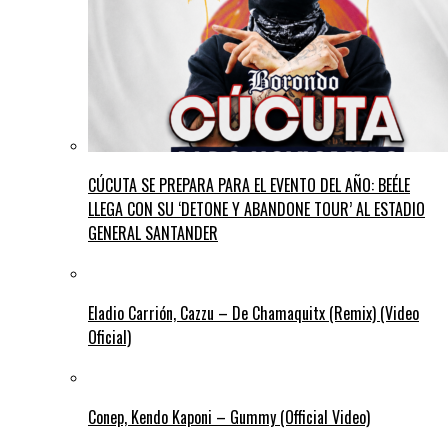
CÚCUTA SE PREPARA PARA EL EVENTO DEL AÑO: BEÉLE
LLEGA CON SU ‘DETONE Y ABANDONE TOUR’ AL ESTADIO
GENERAL SANTANDER
Eladio Carrión, Cazzu – De Chamaquitx (Remix) (Video
Oficial)
Conep, Kendo Kaponi – Gummy (Official Video)