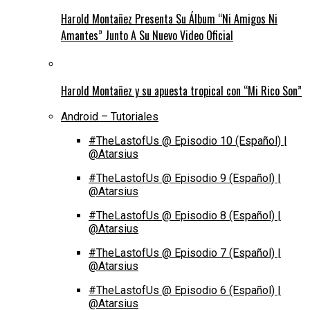
Harold Montañez Presenta Su Álbum “Ni Amigos Ni
Amantes” Junto A Su Nuevo Video Oficial
Harold Montañez y su apuesta tropical con “Mi Rico Son”
Android – Tutoriales
#TheLastofUs @ Episodio 10 (Español) |
@Atarsius
#TheLastofUs @ Episodio 9 (Español) |
@Atarsius
#TheLastofUs @ Episodio 8 (Español) |
@Atarsius
#TheLastofUs @ Episodio 7 (Español) |
@Atarsius
#TheLastofUs @ Episodio 6 (Español) |
@Atarsius