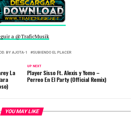
guir a @TraficMusik
OD. BY AJOTA-1
SUBIENDO EL PLACER
UP NEXT
arey La
Player Sisso Ft. Alexis y Yomo –
Para
Perreo En El Party (Official Remix)
oso)
YOU MAY LIKE