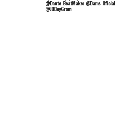
@Dante_BeatMaker @Dams_Oficial
@JDBoyGram