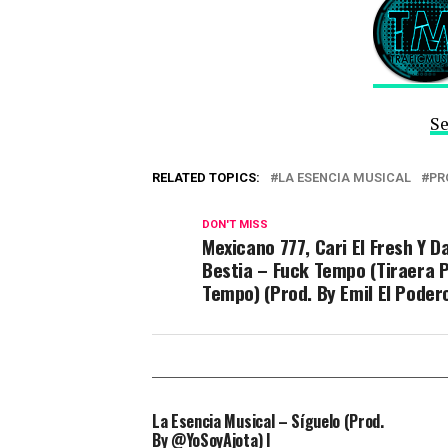
Se
RELATED TOPICS:
LA ESENCIA MUSICAL
PR
DON'T MISS
Mexicano 777, Cari El Fresh Y D
Bestia – Fuck Tempo (Tiraera 
Tempo) (Prod. By Emil El Poder
La Esencia Musical – Síguelo (Prod.
By @YoSoyAjota) l