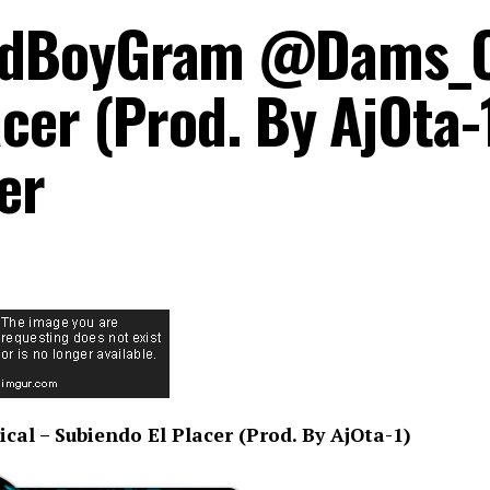
dBoyGram @Dams_Of
cer (Prod. By AjOta-1
er
cal – Subiendo El Placer (Prod. By AjOta-1)