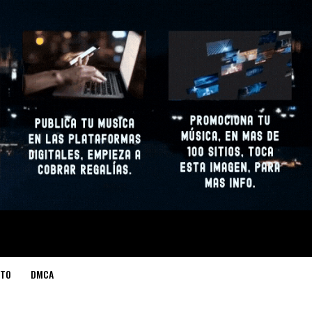
TO
DMCA