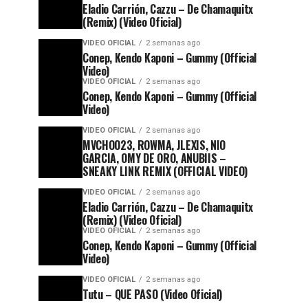
Eladio Carrión, Cazzu – De Chamaquitx
(Remix) (Video Oficial)
VIDEO OFICIAL
2 semanas ago
Conep, Kendo Kaponi – Gummy (Official
Video)
VIDEO OFICIAL
2 semanas ago
Conep, Kendo Kaponi – Gummy (Official
Video)
VIDEO OFICIAL
2 semanas ago
MVCHOO23, ROWMA, JLEXIS, NIO
GARCIA, OMY DE ORO, ANUBIIS –
SNEAKY LINK REMIX (OFFICIAL VIDEO)
VIDEO OFICIAL
2 semanas ago
Eladio Carrión, Cazzu – De Chamaquitx
(Remix) (Video Oficial)
VIDEO OFICIAL
2 semanas ago
Conep, Kendo Kaponi – Gummy (Official
Video)
VIDEO OFICIAL
2 semanas ago
Tutu – QUE PASO (Video Oficial)