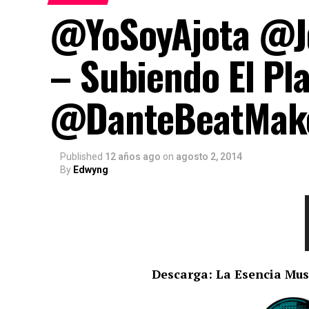
@YoSoyAjota @J
– Subiendo El Pla
@DanteBeatMak
Published
12 años ago
on
agosto 2, 2014
By
Edwyng
Descarga: La Esencia Musi