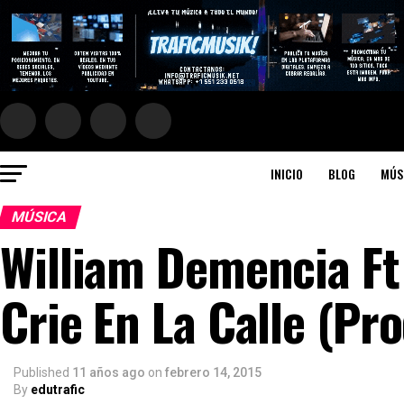
INICIO
BLOG
MÚS
MÚSICA
William Demencia Ft
Crie En La Calle (Pr
Published
11 años ago
on
febrero 14, 2015
By
edutrafic