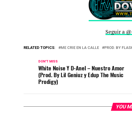
Seguir a @
RELATED TOPICS:
ME CRIE EN LA CALLE
PROD. BY FLA
DON'T MISS
White Noise Y D-Anel – Nuestro Amor
(Prod. By Lil Geniuz y Edup The Music
Prodigy)
YOU M