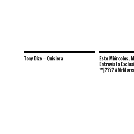
Tony Dize – Quisiera
Este Miércoles, 
Entrevista Exclu
™|???? #MrMore