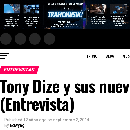
INICIO
BLOG
MÚS
ENTREVISTAS
Tony Dize y sus nue
(Entrevista)
Published
12 años ago
on
septiembre 2, 2014
By
Edwyng