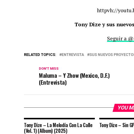
httpvh://youtu
Tony Dize y sus nuevos
Seguir a @
RELATED TOPICS:
ENTREVISTA
SUS NUEVOS PROYECTO
DON'T MISS
Maluma – Y Zhow (Mexico, D.F.)
(Entrevista)
YOU M
Tony Dize – La Melodía Con La Calle
Tony Dize – Sin G
(Vol. 1) (Album) (2025)