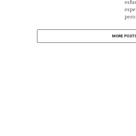
esfu
espe
pero,
MORE POST