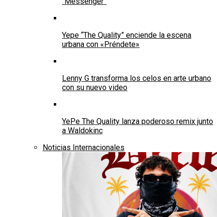
“Messenger”
Yepe “The Quality” enciende la escena
urbana con «Préndete»
Lenny G transforma los celos en arte urbano
con su nuevo video
YePe The Quality lanza poderoso remix junto
a Waldokinc
Noticias Internacionales