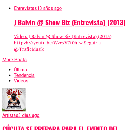
Entrevistas
13 años ago
J Balvin @ Show Biz (Entrevista) (2013)
Video: J Balvin @ Show Biz (Entrevista) (2013)
httpvh://youtu.be/WvcxV7t0htw Seguir a
@TraficMusik
More Posts
Último
Tendencia
Videos
Artistas
3 días ago
CÚCUTA SE PREPARA PARA EL EVENTO DEL