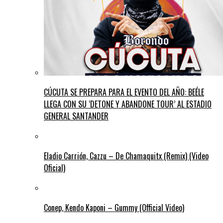
CÚCUTA SE PREPARA PARA EL EVENTO DEL AÑO: BEÉLE
LLEGA CON SU ‘DETONE Y ABANDONE TOUR’ AL ESTADIO
GENERAL SANTANDER
Eladio Carrión, Cazzu – De Chamaquitx (Remix) (Video
Oficial)
Conep, Kendo Kaponi – Gummy (Official Video)