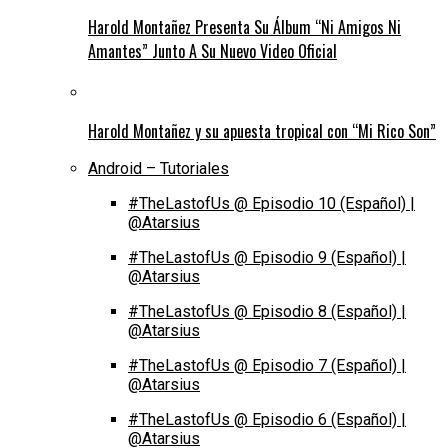
Harold Montañez Presenta Su Álbum “Ni Amigos Ni
Amantes” Junto A Su Nuevo Video Oficial
Harold Montañez y su apuesta tropical con “Mi Rico Son”
Android – Tutoriales
#TheLastofUs @ Episodio 10 (Español) |
@Atarsius
#TheLastofUs @ Episodio 9 (Español) |
@Atarsius
#TheLastofUs @ Episodio 8 (Español) |
@Atarsius
#TheLastofUs @ Episodio 7 (Español) |
@Atarsius
#TheLastofUs @ Episodio 6 (Español) |
@Atarsius