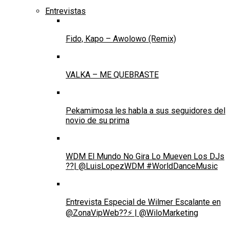
Entrevistas
Fido, Kapo – Awolowo (Remix)
VALKA – ME QUEBRASTE
Pekamimosa les habla a sus seguidores del
novio de su prima
WDM El Mundo No Gira Lo Mueven Los DJs
??| @LuisLopezWDM #WorldDanceMusic
Entrevista Especial de Wilmer Escalante en
@ZonaVipWeb??⚡ | @WiloMarketing