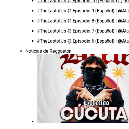
#TheLastofUs @ Episodio 10 (Español) | @At
#TheLastofUs @ Episodio 9 (Español) | @Ata
#TheLastofUs @ Episodio 8 (Español) | @Ata
#TheLastofUs @ Episodio 7 (Español) | @Ata
#TheLastofUs @ Episodio 6 (Español) | @Ata
Noticias de Reggaeton