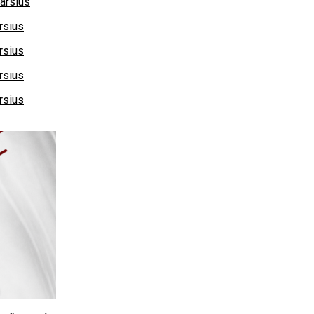
arsius
rsius
rsius
rsius
rsius