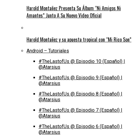
Harold Montañez Presenta Su Álbum “Ni Amigos Ni
Amantes” Junto A Su Nuevo Video Oficial
Harold Montañez y su apuesta tropical con “Mi Rico Son”
Android – Tutoriales
#TheLastofUs @ Episodio 10 (Español) |
@Atarsius
#TheLastofUs @ Episodio 9 (Español) |
@Atarsius
#TheLastofUs @ Episodio 8 (Español) |
@Atarsius
#TheLastofUs @ Episodio 7 (Español) |
@Atarsius
#TheLastofUs @ Episodio 6 (Español) |
@Atarsius