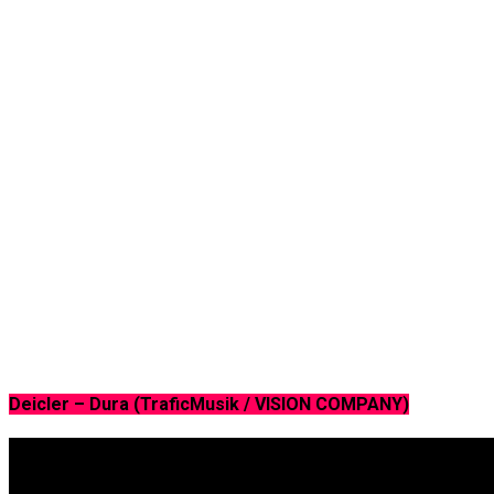
Deicler – Dura (TraficMusik / VISION COMPANY)