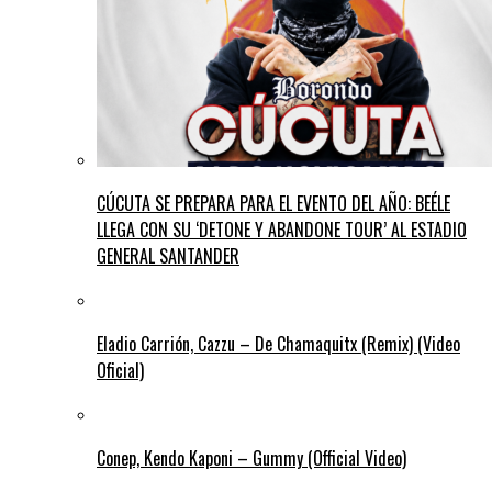
CÚCUTA SE PREPARA PARA EL EVENTO DEL AÑO: BEÉLE
LLEGA CON SU ‘DETONE Y ABANDONE TOUR’ AL ESTADIO
GENERAL SANTANDER
Eladio Carrión, Cazzu – De Chamaquitx (Remix) (Video
Oficial)
Conep, Kendo Kaponi – Gummy (Official Video)