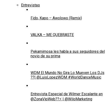
Entrevistas
Fido, Kapo – Awolowo (Remix)
VALKA – ME QUEBRASTE
Pekamimosa les habla a sus seguidores del
novio de su prima
WDM El Mundo No Gira Lo Mueven Los DJs
??| @LuisLopezWDM #WorldDanceMusic
Entrevista Especial de Wilmer Escalante en
@ZonaVipWeb??⚡ | @WiloMarketing