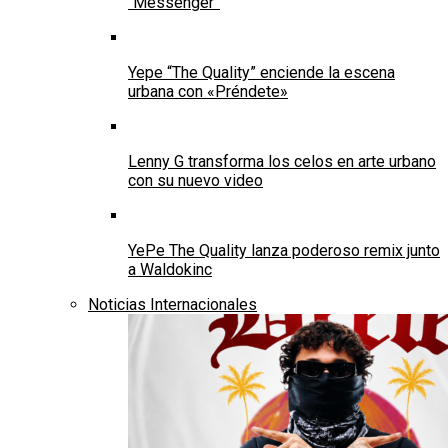
“Messenger”
Yepe “The Quality” enciende la escena
urbana con «Préndete»
Lenny G transforma los celos en arte urbano
con su nuevo video
YePe The Quality lanza poderoso remix junto
a Waldokinc
Noticias Internacionales