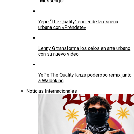
“Messenger”
Yepe “The Quality” enciende la escena
urbana con «Préndete»
Lenny G transforma los celos en arte urbano
con su nuevo video
YePe The Quality lanza poderoso remix junto
a Waldokinc
Noticias Internacionales