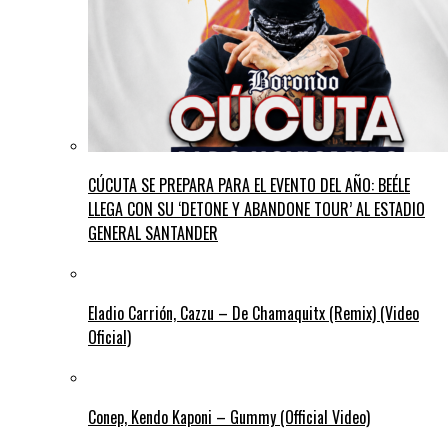
CÚCUTA SE PREPARA PARA EL EVENTO DEL AÑO: BEÉLE
LLEGA CON SU ‘DETONE Y ABANDONE TOUR’ AL ESTADIO
GENERAL SANTANDER
Eladio Carrión, Cazzu – De Chamaquitx (Remix) (Video
Oficial)
Conep, Kendo Kaponi – Gummy (Official Video)