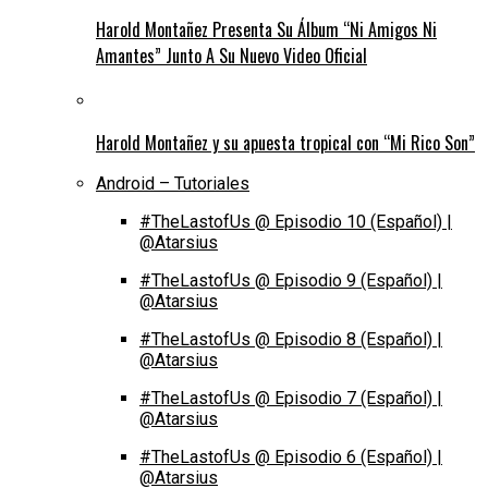
Harold Montañez Presenta Su Álbum “Ni Amigos Ni
Amantes” Junto A Su Nuevo Video Oficial
Harold Montañez y su apuesta tropical con “Mi Rico Son”
Android – Tutoriales
#TheLastofUs @ Episodio 10 (Español) |
@Atarsius
#TheLastofUs @ Episodio 9 (Español) |
@Atarsius
#TheLastofUs @ Episodio 8 (Español) |
@Atarsius
#TheLastofUs @ Episodio 7 (Español) |
@Atarsius
#TheLastofUs @ Episodio 6 (Español) |
@Atarsius