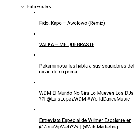
Entrevistas
Fido, Kapo – Awolowo (Remix)
VALKA – ME QUEBRASTE
Pekamimosa les habla a sus seguidores del
novio de su prima
WDM El Mundo No Gira Lo Mueven Los DJs
??| @LuisLopezWDM #WorldDanceMusic
Entrevista Especial de Wilmer Escalante en
@ZonaVipWeb??⚡ | @WiloMarketing