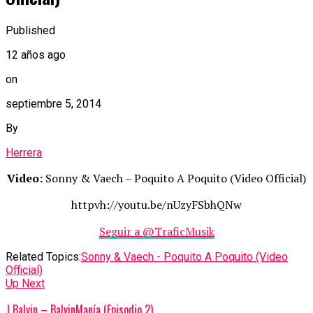
Published
12 años ago
on
septiembre 5, 2014
By
Herrera
Video:
Sonny & Vaech – Poquito A Poquito (Video Official)
httpvh://youtu.be/nUzyFSbhQNw
Seguir a @TraficMusik
Related Topics:
Sonny & Vaech - Poquito A Poquito (Video
Official)
Up Next
J Balvin – BalvinManía (Episodio 2)