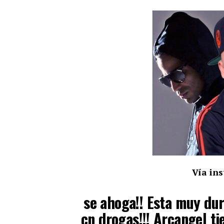
Vía in
se ahoga!! Esta muy dur
cn drogas!!! Arcangel tie