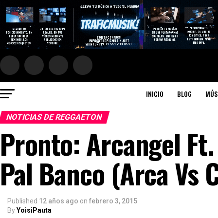
INICIO
BLOG
MÚS
NOTICIAS DE REGGAETON
Pronto‬: Arcangel Ft
Pal Banco (Arca Vs 
Published
12 años ago
on
febrero 3, 2015
By
YoisiPauta