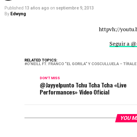
Published
13 años ago
on
septiembre 9, 2013
By
Edwyng
httpvh://youtu
Seguir a @
RELATED TOPICS:
O’NEILL FT. FRANCO “EL GORILA” Y COSCULLUELA – TÍR
DON'T MISS
@Jayyelpunto Tchu Tcha Tcha «Live
Performances» Video Oficial
YOU M