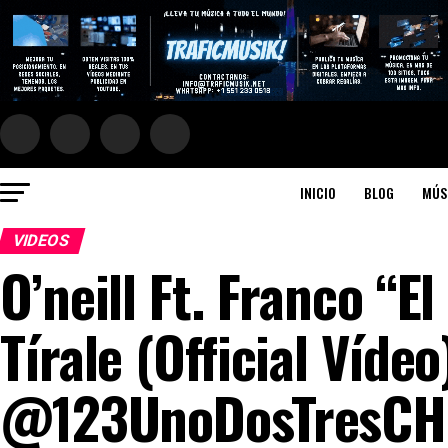
INICIO
BLOG
MÚS
VIDEOS
O’neill Ft. Franco “E
Tírale (Official Ví
@123UnoDosTresCH