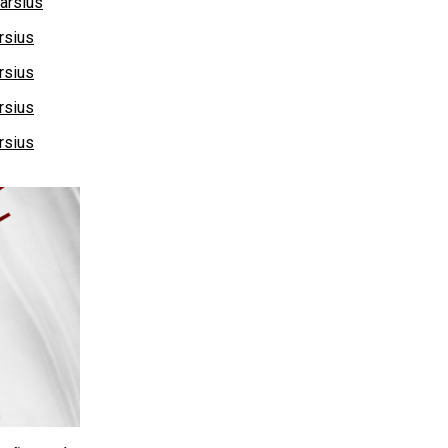
arsius
rsius
rsius
rsius
rsius