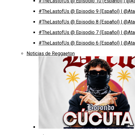
#TheLastofUs @ Episodio 10 (Español) | @At
#TheLastofUs @ Episodio 9 (Español) | @Ata
#TheLastofUs @ Episodio 8 (Español) | @Ata
#TheLastofUs @ Episodio 7 (Español) | @Ata
#TheLastofUs @ Episodio 6 (Español) | @Ata
Noticias de Reggaeton