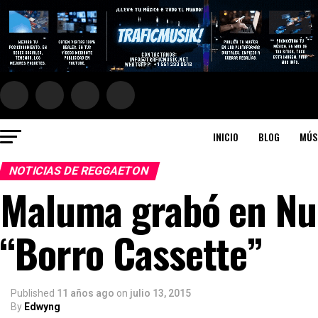
INICIO
BLOG
MÚS
NOTICIAS DE REGGAETON
Maluma grabó en Nue
“Borro Cassette”
Published
11 años ago
on
julio 13, 2015
By
Edwyng