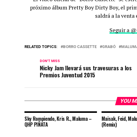
próximo álbum Pretty Boy Dirty Boy, el prim
saldrá a la venta
Seguir a @
RELATED TOPICS:
BORRO CASSETTE
GRABÓ
MALUM
DON'T MISS
Nicky Jam llevará sus travesuras a los
Premios Juventud 2015
YOU M
Sky Rompiendo, Kris R., Maluma –
Maisak, Feid, Mal
QHP PIÑATA
(Remix)