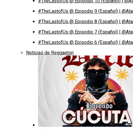
#TheLastofUs @ Episodio 10 (Español) | @At
#TheLastofUs @ Episodio 9 (Español) | @Ata
#TheLastofUs @ Episodio 8 (Español) | @Ata
#TheLastofUs @ Episodio 7 (Español) | @Ata
#TheLastofUs @ Episodio 6 (Español) | @Ata
Noticias de Reggaeton