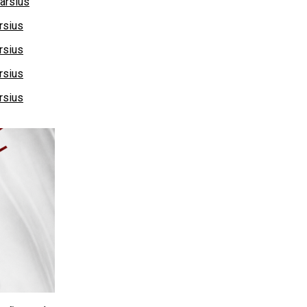
arsius
rsius
rsius
rsius
rsius