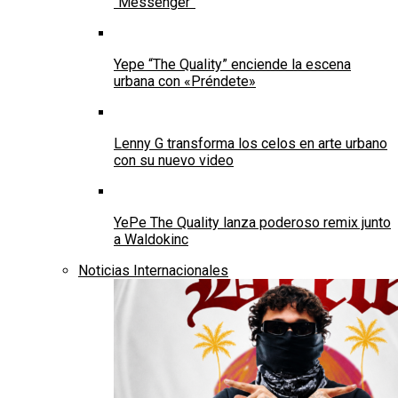
“Messenger”
Yepe “The Quality” enciende la escena
urbana con «Préndete»
Lenny G transforma los celos en arte urbano
con su nuevo video
YePe The Quality lanza poderoso remix junto
a Waldokinc
Noticias Internacionales