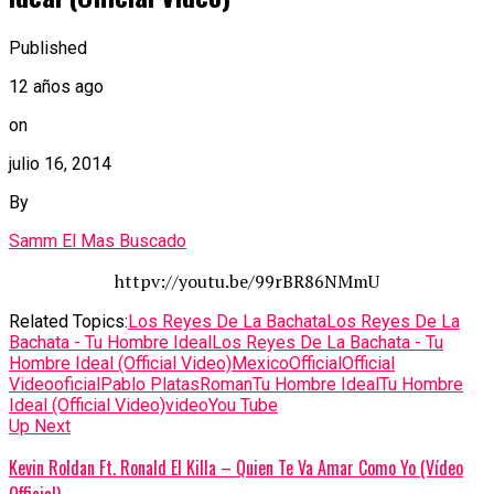
Published
12 años ago
on
julio 16, 2014
By
Samm El Mas Buscado
httpv://youtu.be/99rBR86NMmU
Related Topics:
Los Reyes De La Bachata
Los Reyes De La
Bachata - Tu Hombre Ideal
Los Reyes De La Bachata - Tu
Hombre Ideal (Official Video)
Mexico
Official
Official
Video
oficial
Pablo Platas
Roman
Tu Hombre Ideal
Tu Hombre
Ideal (Official Video)
video
You Tube
Up Next
Kevin Roldan Ft. Ronald El Killa – Quien Te Va Amar Como Yo (Vídeo