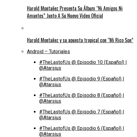
Harold Montañez Presenta Su Álbum “Ni Amigos Ni
Amantes” Junto A Su Nuevo Video Oficial
Harold Montañez y su apuesta tropical con “Mi Rico Son”
Android – Tutoriales
#TheLastofUs @ Episodio 10 (Español) |
@Atarsius
#TheLastofUs @ Episodio 9 (Español) |
@Atarsius
#TheLastofUs @ Episodio 8 (Español) |
@Atarsius
#TheLastofUs @ Episodio 7 (Español) |
@Atarsius
#TheLastofUs @ Episodio 6 (Español) |
@Atarsius