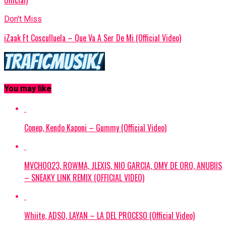
Official)
Don't Miss
iZaak Ft Cosculluela – Que Va A Ser De Mi (Official Video)
You may like
Conep, Kendo Kaponi – Gummy (Official Video)
MVCHOO23, ROWMA, JLEXIS, NIO GARCIA, OMY DE ORO, ANUBIIS
– SNEAKY LINK REMIX (OFFICIAL VIDEO)
Whiite, ADSO, LAYAN – LA DEL PROCESO (Official Video)