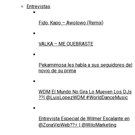
Entrevistas
Fido, Kapo – Awolowo (Remix)
VALKA – ME QUEBRASTE
Pekamimosa les habla a sus seguidores del
novio de su prima
WDM El Mundo No Gira Lo Mueven Los DJs
??| @LuisLopezWDM #WorldDanceMusic
Entrevista Especial de Wilmer Escalante en
@ZonaVipWeb??⚡ | @WiloMarketing