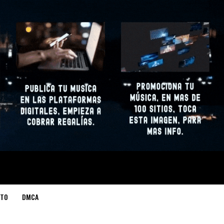
TO
DMCA