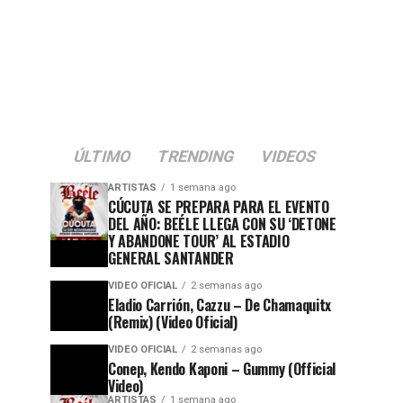
ÚLTIMO
TRENDING
VIDEOS
ARTISTAS
1 semana ago
CÚCUTA SE PREPARA PARA EL EVENTO
DEL AÑO: BEÉLE LLEGA CON SU ‘DETONE
Y ABANDONE TOUR’ AL ESTADIO
GENERAL SANTANDER
VIDEO OFICIAL
2 semanas ago
Eladio Carrión, Cazzu – De Chamaquitx
(Remix) (Video Oficial)
VIDEO OFICIAL
2 semanas ago
Conep, Kendo Kaponi – Gummy (Official
Video)
ARTISTAS
1 semana ago