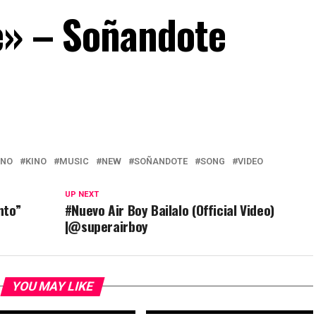
e» – Soñandote
ENO
KINO
MUSIC
NEW
SOÑANDOTE
SONG
VIDEO
UP NEXT
nto”
#Nuevo Air Boy Bailalo (Official Video)
|@superairboy
YOU MAY LIKE