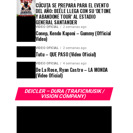
CÚCUTA SE PREPARA PARA EL EVENTO
DEL AÑO: BEÉLE LLEGA CON SU ‘DETONE
Y ABANDONE TOUR’ AL ESTADIO
GENERAL SANTANDER
VIDEO OFICIAL
2 semanas ago
Conep, Kendo Kaponi – Gummy (Official
Video)
VIDEO OFICIAL
2 semanas ago
Tutu – QUE PASO (Video Oficial)
VIDEO OFICIAL
4 semanas ago
De La Rose, Ryan Castro – LA MONDA
(Video Oficial)
DEICLER – DURA (TRAFICMUSIK /
VISION COMPANY)