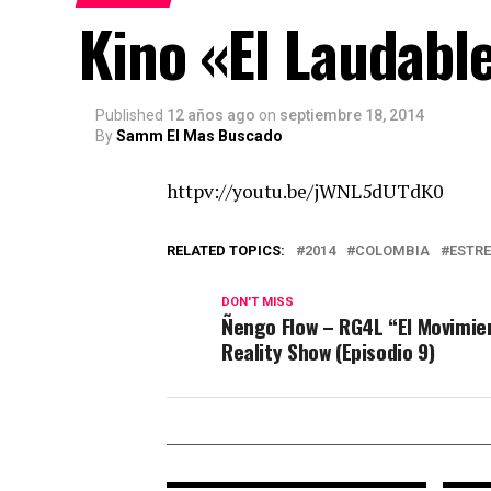
Kino «El Laudabl
Published
12 años ago
on
septiembre 18, 2014
By
Samm El Mas Buscado
httpv://youtu.be/jWNL5dUTdK0
RELATED TOPICS:
2014
COLOMBIA
ESTR
DON'T MISS
Ñengo Flow – RG4L “El Movimie
Reality Show (Episodio 9)