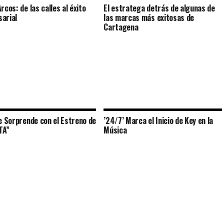
rcos: de las calles al éxito
El estratega detrás de algunas de
arial
las marcas más exitosas de
Cartagena
ee Sorprende con el Estreno de
’24/7’ Marca el Inicio de Key en la
TA”
Música