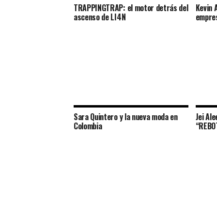
TRAPPINGTRAP: el motor detrás del
Kevin A
ascenso de LI4N
empres
Sara Quintero y la nueva moda en
Jei Al
Colombia
“REBO