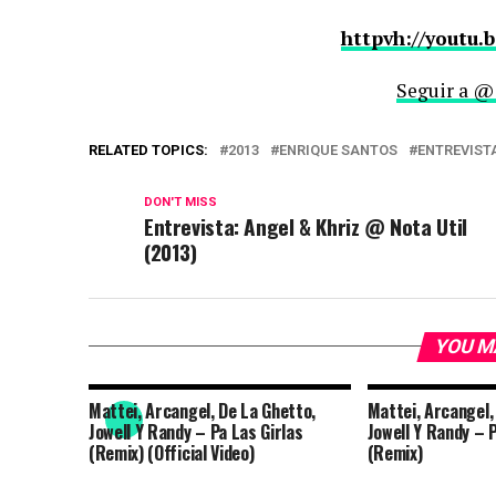
httpvh://youtu
Seguir a @
RELATED TOPICS:
2013
ENRIQUE SANTOS
ENTREVIST
DON'T MISS
Entrevista: Angel & Khriz @ Nota Util
(2013)
YOU M
Mattei, Arcangel, De La Ghetto,
Mattei, Arcangel,
Jowell Y Randy – Pa Las Girlas
Jowell Y Randy – P
(Remix) (Official Video)
(Remix)