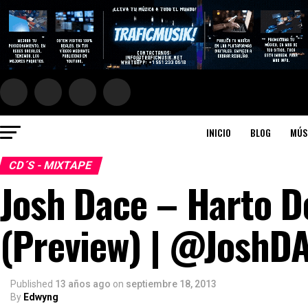
INICIO
BLOG
MÚS
CD´S - MIXTAPE
Josh Dace – Harto D
(Preview) | @JoshD
Published
13 años ago
on
septiembre 18, 2013
By
Edwyng