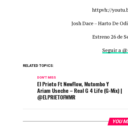
httpvh://youtu
Josh Dace – Harto De Od
Estreno 26 de S
Seguir a @
RELATED TOPICS:
DON'T MISS
El Prieto Ft NewFlow, Mutombo Y
Ariam Useche – Real G 4 Life (G-Mix) |
@ELPRIETOFMMR
YOU M