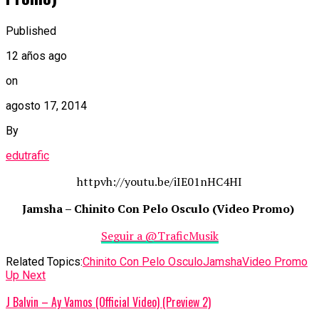
Published
12 años ago
on
agosto 17, 2014
By
edutrafic
httpvh://youtu.be/iIE01nHC4HI
Jamsha – Chinito Con Pelo Osculo (Video Promo)
Seguir a @TraficMusik
Related Topics:
Chinito Con Pelo Osculo
Jamsha
Video Promo
Up Next
J Balvin – Ay Vamos (Official Video) (Preview 2)