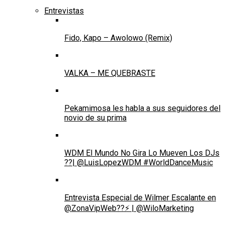
Entrevistas
Fido, Kapo – Awolowo (Remix)
VALKA – ME QUEBRASTE
Pekamimosa les habla a sus seguidores del
novio de su prima
WDM El Mundo No Gira Lo Mueven Los DJs
??| @LuisLopezWDM #WorldDanceMusic
Entrevista Especial de Wilmer Escalante en
@ZonaVipWeb??⚡ | @WiloMarketing