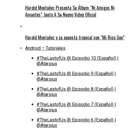
Harold Montañez Presenta Su Álbum “Ni Amigos Ni
Amantes” Junto A Su Nuevo Video Oficial
Harold Montañez y su apuesta tropical con “Mi Rico Son”
Android – Tutoriales
#TheLastofUs @ Episodio 10 (Español) |
@Atarsius
#TheLastofUs @ Episodio 9 (Español) |
@Atarsius
#TheLastofUs @ Episodio 8 (Español) |
@Atarsius
#TheLastofUs @ Episodio 7 (Español) |
@Atarsius
#TheLastofUs @ Episodio 6 (Español) |
@Atarsius