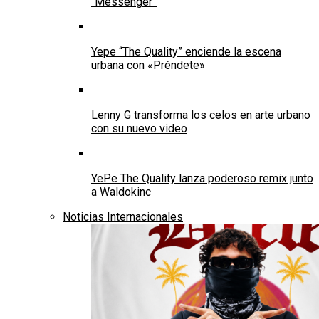
“Messenger”
Yepe “The Quality” enciende la escena
urbana con «Préndete»
Lenny G transforma los celos en arte urbano
con su nuevo video
YePe The Quality lanza poderoso remix junto
a Waldokinc
Noticias Internacionales