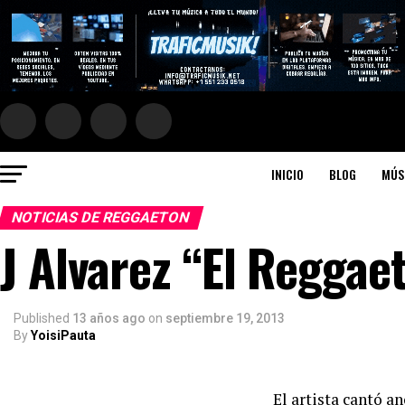
INICIO
BLOG
MÚS
NOTICIAS DE REGGAETON
J Alvarez “El Reggae
Published
13 años ago
on
septiembre 19, 2013
By
YoisiPauta
El artista cantó an