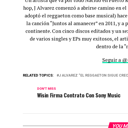
Un artista que va por todo Nacido en Puerto Ri
hop, J Alvarez comenzó a abrirse camino en e
adoptó el reggaeton como base musical) hace 
la canción “Juntos al amanecer” en 2011, y a pa
continente. Con cinco discos editados y un se
de varios singles y EPs muy exitosos, el a
dentro de la 
Seguir a @
RELATED TOPICS:
J ALVAREZ “EL REGGAETON SIGUE CRE
DON'T MISS
Wisin Firma Contrato Con Sony Music
YOU M