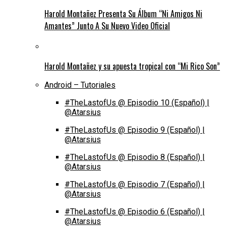
Harold Montañez Presenta Su Álbum “Ni Amigos Ni
Amantes” Junto A Su Nuevo Video Oficial
Harold Montañez y su apuesta tropical con “Mi Rico Son”
Android – Tutoriales
#TheLastofUs @ Episodio 10 (Español) |
@Atarsius
#TheLastofUs @ Episodio 9 (Español) |
@Atarsius
#TheLastofUs @ Episodio 8 (Español) |
@Atarsius
#TheLastofUs @ Episodio 7 (Español) |
@Atarsius
#TheLastofUs @ Episodio 6 (Español) |
@Atarsius