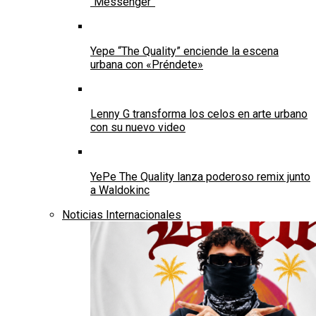
“Messenger”
Yepe “The Quality” enciende la escena
urbana con «Préndete»
Lenny G transforma los celos en arte urbano
con su nuevo video
YePe The Quality lanza poderoso remix junto
a Waldokinc
Noticias Internacionales