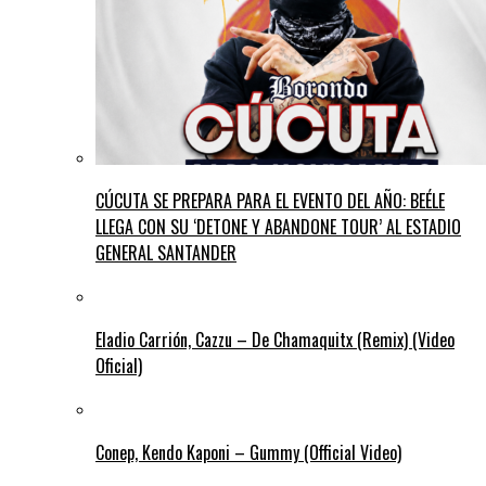
CÚCUTA SE PREPARA PARA EL EVENTO DEL AÑO: BEÉLE
LLEGA CON SU ‘DETONE Y ABANDONE TOUR’ AL ESTADIO
GENERAL SANTANDER
Eladio Carrión, Cazzu – De Chamaquitx (Remix) (Video
Oficial)
Conep, Kendo Kaponi – Gummy (Official Video)