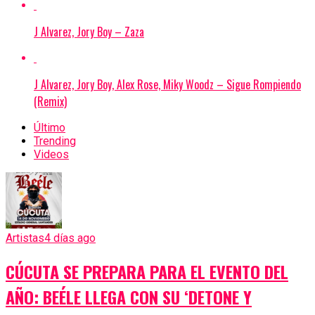
J Alvarez, Jory Boy – Zaza
J Alvarez, Jory Boy, Alex Rose, Miky Woodz – Sigue Rompiendo
(Remix)
Último
Trending
Videos
Artistas
4 días ago
CÚCUTA SE PREPARA PARA EL EVENTO DEL
AÑO: BEÉLE LLEGA CON SU ‘DETONE Y