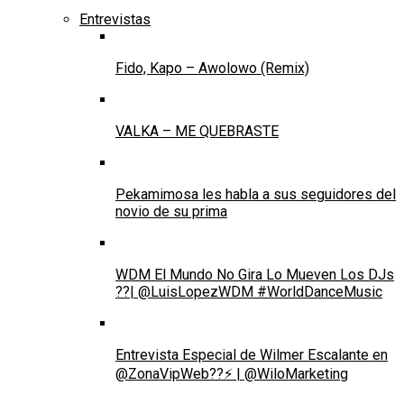
Entrevistas
Fido, Kapo – Awolowo (Remix)
VALKA – ME QUEBRASTE
Pekamimosa les habla a sus seguidores del
novio de su prima
WDM El Mundo No Gira Lo Mueven Los DJs
??| @LuisLopezWDM #WorldDanceMusic
Entrevista Especial de Wilmer Escalante en
@ZonaVipWeb??⚡ | @WiloMarketing