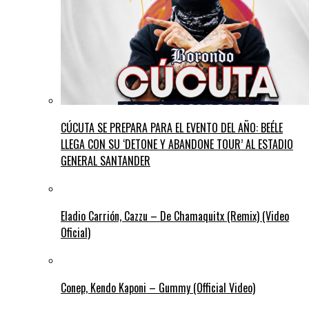
CÚCUTA SE PREPARA PARA EL EVENTO DEL AÑO: BEÉLE
LLEGA CON SU ‘DETONE Y ABANDONE TOUR’ AL ESTADIO
GENERAL SANTANDER
Eladio Carrión, Cazzu – De Chamaquitx (Remix) (Video
Oficial)
Conep, Kendo Kaponi – Gummy (Official Video)