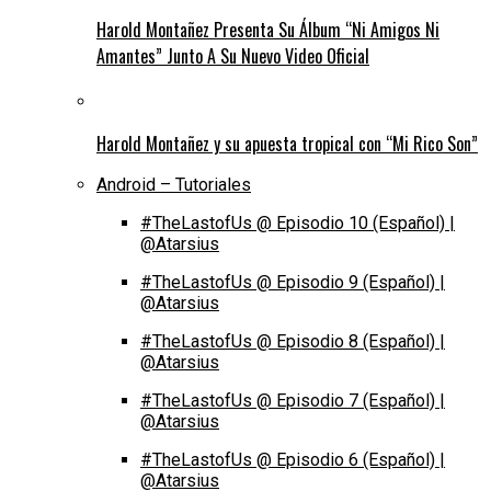
Harold Montañez Presenta Su Álbum “Ni Amigos Ni
Amantes” Junto A Su Nuevo Video Oficial
Harold Montañez y su apuesta tropical con “Mi Rico Son”
Android – Tutoriales
#TheLastofUs @ Episodio 10 (Español) |
@Atarsius
#TheLastofUs @ Episodio 9 (Español) |
@Atarsius
#TheLastofUs @ Episodio 8 (Español) |
@Atarsius
#TheLastofUs @ Episodio 7 (Español) |
@Atarsius
#TheLastofUs @ Episodio 6 (Español) |
@Atarsius