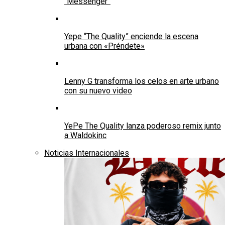
“Messenger”
Yepe “The Quality” enciende la escena
urbana con «Préndete»
Lenny G transforma los celos en arte urbano
con su nuevo video
YePe The Quality lanza poderoso remix junto
a Waldokinc
Noticias Internacionales