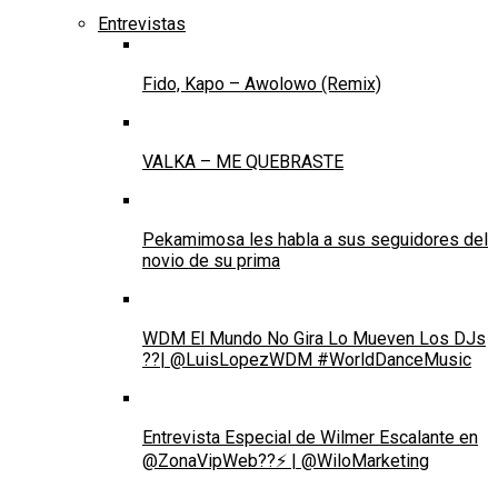
Entrevistas
Fido, Kapo – Awolowo (Remix)
VALKA – ME QUEBRASTE
Pekamimosa les habla a sus seguidores del
novio de su prima
WDM El Mundo No Gira Lo Mueven Los DJs
??| @LuisLopezWDM #WorldDanceMusic
Entrevista Especial de Wilmer Escalante en
@ZonaVipWeb??⚡ | @WiloMarketing