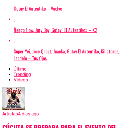
Gotay El Autentiko – Vuelve
Ñengo Flow, Jory Boy, Gotay “El Autentiko» – X2
Super Yei, Jone Quest, Juanka, Gotay El Autentiko, Killatonez,
Jandelo – Tus Ojos
Último
Trending
Videos
Artistas
4 días ago
CÚCUTA SE PREPARA PARA EL EVENTO DEL