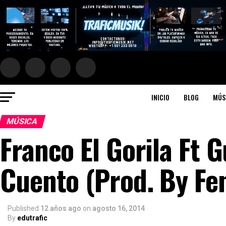
INICIO
BLOG
MÚS
MÚSICA
Franco El Gorila Ft G
Cuento (Prod. By Fe
Published
12 años ago
on
agosto 16, 2014
By
edutrafic