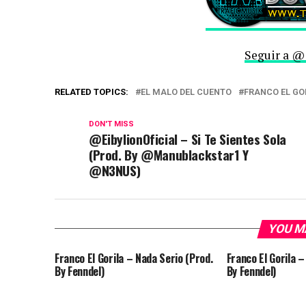
Seguir a @
RELATED TOPICS:
EL MALO DEL CUENTO
FRANCO EL GO
DON'T MISS
@EibylionOficial – Si Te Sientes Sola
(Prod. By @Manublackstar1 Y
@N3NUS)
YOU M
Franco El Gorila – Nada Serio (Prod.
Franco El Gorila 
By Fenndel)
By Fenndel)