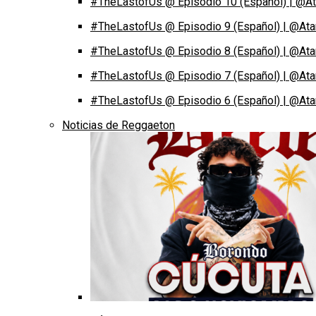
#TheLastofUs @ Episodio 10 (Español) | @At
#TheLastofUs @ Episodio 9 (Español) | @Ata
#TheLastofUs @ Episodio 8 (Español) | @Ata
#TheLastofUs @ Episodio 7 (Español) | @Ata
#TheLastofUs @ Episodio 6 (Español) | @Ata
Noticias de Reggaeton