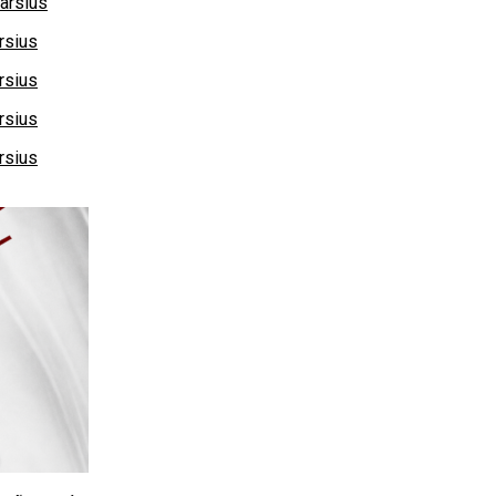
arsius
rsius
rsius
rsius
rsius