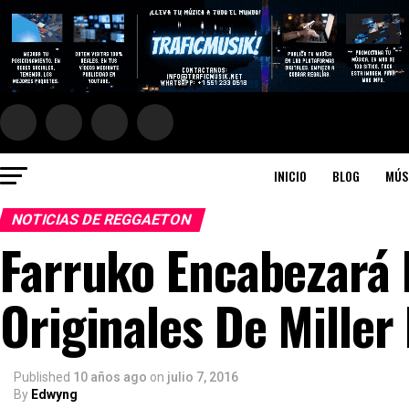
INICIO
BLOG
MÚS
NOTICIAS DE REGGAETON
Farruko Encabezará 
Originales De Miller
Published
10 años ago
on
julio 7, 2016
By
Edwyng