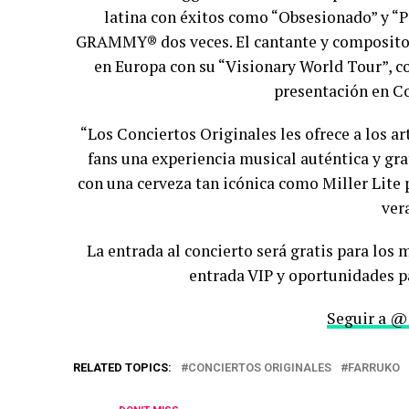
latina con éxitos como “Obsesionado” y “P
GRAMMY® dos veces. El cantante y compositor
en Europa con su “Visionary World Tour”, co
presentación en Co
“Los Conciertos Originales les ofrece a los ar
fans una experiencia musical auténtica y grat
con una cerveza tan icónica como Miller Lite 
ver
La entrada al concierto será gratis para los 
entrada VIP y oportunidades pa
Seguir a @
RELATED TOPICS:
CONCIERTOS ORIGINALES
FARRUKO