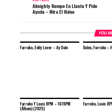
DON'T MISS
Almighty Rompe En Llanto Y Pide
Ayuda – Mira El Video
YOU M
Farruko, Eddy Lover – Ay Dale
Dalex, Farruko – 
Farruko Y Louis BPM – 167BPM
Farruko, Louis B
(Álbum) (2025)