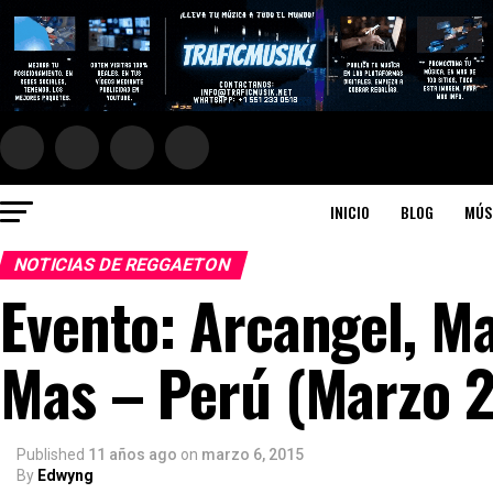
INICIO
BLOG
MÚS
NOTICIAS DE REGGAETON
Evento: Arcangel, M
Mas – Perú (Marzo 
Published
11 años ago
on
marzo 6, 2015
By
Edwyng