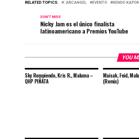
RELATED TOPICS:
: ARCANGEL
EVENTO
KENDO KAPON
DON'T MISS
Nicky Jam es el único finalista
latinoamericano a Premios YouTube
YOU M
Sky Rompiendo, Kris R., Maluma –
Maisak, Feid, Mal
QHP PIÑATA
(Remix)