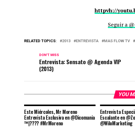
httpvh://youtu
Seguir a @
RELATED TOPICS:
2013
ENTREVISTA
MAS FLOW TV
DON'T MISS
Entrevista: Sensato @ Agenda VIP
(2013)
YOU M
Este Miércoles, Mr Moreno
Entrevista Especi
Entrevista Exclusiva en @Dicomania
Escalante en @Zo
™|???? #MrMoreno
@WiloMarketing