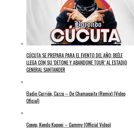
CÚCUTA SE PREPARA PARA EL EVENTO DEL AÑO: BEÉLE
LLEGA CON SU ‘DETONE Y ABANDONE TOUR’ AL ESTADIO
GENERAL SANTANDER
Eladio Carrión, Cazzu – De Chamaquitx (Remix) (Video
Oficial)
Conep, Kendo Kaponi – Gummy (Official Video)