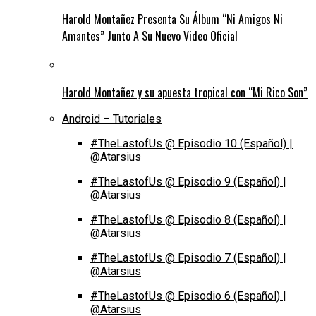
Harold Montañez Presenta Su Álbum “Ni Amigos Ni
Amantes” Junto A Su Nuevo Video Oficial
Harold Montañez y su apuesta tropical con “Mi Rico Son”
Android – Tutoriales
#TheLastofUs @ Episodio 10 (Español) |
@Atarsius
#TheLastofUs @ Episodio 9 (Español) |
@Atarsius
#TheLastofUs @ Episodio 8 (Español) |
@Atarsius
#TheLastofUs @ Episodio 7 (Español) |
@Atarsius
#TheLastofUs @ Episodio 6 (Español) |
@Atarsius