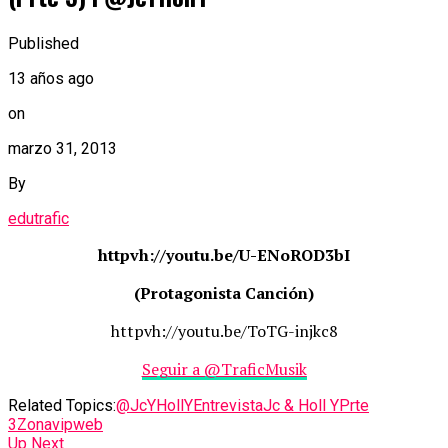
Published
13 años ago
on
marzo 31, 2013
By
edutrafic
httpvh://youtu.be/U-ENoROD3bI
(Protagonista Canción)
httpvh://youtu.be/ToTG-injkc8
Seguir a @TraficMusik
Related Topics:
@JcYHollY
Entrevista
Jc & Holl Y
Prte
3
Zonavipweb
Up Next