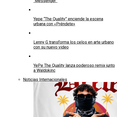
“Messenger”
Yepe “The Quality” enciende la escena
urbana con «Préndete»
Lenny G transforma los celos en arte urbano
con su nuevo video
YePe The Quality lanza poderoso remix junto
a Waldokinc
Noticias Internacionales