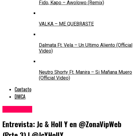
Fido, Kapo – Awolowo (Remix)
VALKA – ME QUEBRASTE
Dalmata Ft. Vela – Un Ultimo Aliento (Official
Video)
Neutro Shorty Ft. Manira – Si Mañana Muero
(Official Video)
Contacto
DMCA
Entrevistas
Entrevista: Jc & Holl Y en @ZonaVipWeb
(Prte 3) I @JcYHollY