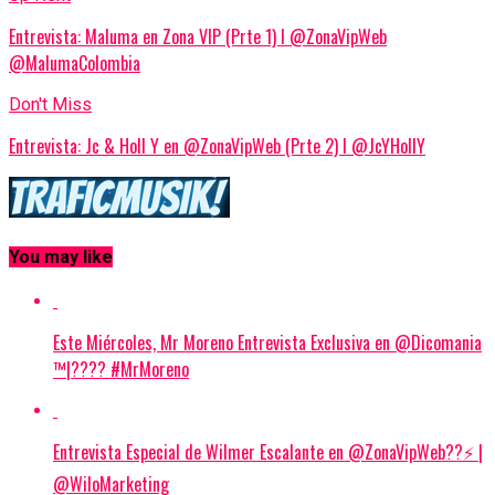
Entrevista: Maluma en Zona VIP (Prte 1) I @ZonaVipWeb
@MalumaColombia
Don't Miss
Entrevista: Jc & Holl Y en @ZonaVipWeb (Prte 2) I @JcYHollY
You may like
Este Miércoles, Mr Moreno Entrevista Exclusiva en @Dicomania
™|???? #MrMoreno
Entrevista Especial de Wilmer Escalante en @ZonaVipWeb??⚡ |
@WiloMarketing