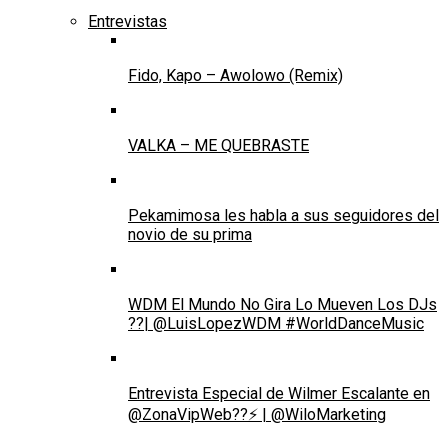
Entrevistas
Fido, Kapo – Awolowo (Remix)
VALKA – ME QUEBRASTE
Pekamimosa les habla a sus seguidores del
novio de su prima
WDM El Mundo No Gira Lo Mueven Los DJs
??| @LuisLopezWDM #WorldDanceMusic
Entrevista Especial de Wilmer Escalante en
@ZonaVipWeb??⚡ | @WiloMarketing