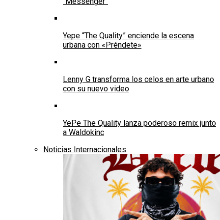
“Messenger”
Yepe “The Quality” enciende la escena
urbana con «Préndete»
Lenny G transforma los celos en arte urbano
con su nuevo video
YePe The Quality lanza poderoso remix junto
a Waldokinc
Noticias Internacionales