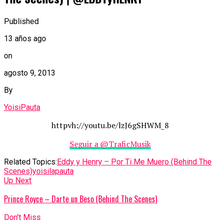
Published
13 años ago
on
agosto 9, 2013
By
YoisiPauta
httpvh://youtu.be/lzJ6gSHWM_8
Seguir a @TraficMusik
Related Topics:
Eddy y Henry – Por Ti Me Muero (Behind The
Scenes)
yoisilapauta
Up Next
Prince Royce – Darte un Beso (Behind The Scenes)
Don't Miss