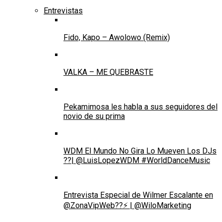
Entrevistas
Fido, Kapo – Awolowo (Remix)
VALKA – ME QUEBRASTE
Pekamimosa les habla a sus seguidores del
novio de su prima
WDM El Mundo No Gira Lo Mueven Los DJs
??| @LuisLopezWDM #WorldDanceMusic
Entrevista Especial de Wilmer Escalante en
@ZonaVipWeb??⚡ | @WiloMarketing