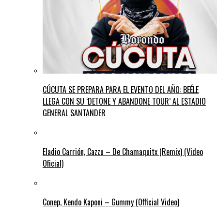
CÚCUTA SE PREPARA PARA EL EVENTO DEL AÑO: BEÉLE
LLEGA CON SU ‘DETONE Y ABANDONE TOUR’ AL ESTADIO
GENERAL SANTANDER
Eladio Carrión, Cazzu – De Chamaquitx (Remix) (Video
Oficial)
Conep, Kendo Kaponi – Gummy (Official Video)