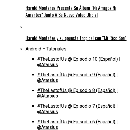
Harold Montañez Presenta Su Álbum “Ni Amigos Ni
Amantes” Junto A Su Nuevo Video Oficial
Harold Montañez y su apuesta tropical con “Mi Rico Son”
Android – Tutoriales
#TheLastofUs @ Episodio 10 (Español) |
@Atarsius
#TheLastofUs @ Episodio 9 (Español) |
@Atarsius
#TheLastofUs @ Episodio 8 (Español) |
@Atarsius
#TheLastofUs @ Episodio 7 (Español) |
@Atarsius
#TheLastofUs @ Episodio 6 (Español) |
@Atarsius