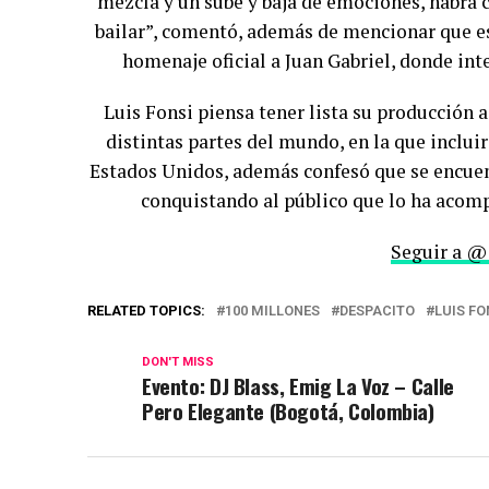
mezcla y un sube y baja de emociones, habrá c
bailar”, comentó, además de mencionar que es 
homenaje
oficial
a Juan Gabriel, donde int
Luis Fonsi piensa tener lista su producción 
distintas partes del mundo, en la que inclui
Estados Unidos, además confesó que se encuen
conquistando al público que lo ha acomp
Seguir a @
RELATED TOPICS:
100 MILLONES
DESPACITO
LUIS FO
DON'T MISS
Evento: DJ Blass, Emig La Voz – Calle
Pero Elegante (Bogotá, Colombia)