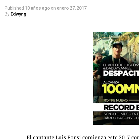
Published
10 años ago
on
enero 27, 2017
By
Edwyng
El cantante Luis Fonsi
comienza
este 2017 con