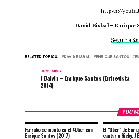
httpvh://youtu
David Bisbal – Enrique 
Seguir a @
RELATED TOPICS:
DAVID BISBAL
ENRIQUE SANTOS
E
DON'T MISS
J Balvin – Enrique Santos (Entrevista
2014)
YOU M
Farruko se montó en el #Uber con
El “Uber” de Enri
Enrique Santos (2017)
cantar a Ricky, J 