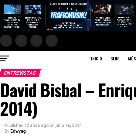
INICIO
BLOG
MÚS
ENTREVISTAS
David Bisbal – Enriq
2014)
Published
12 años ago
on
julio 16, 2014
By
Edwyng