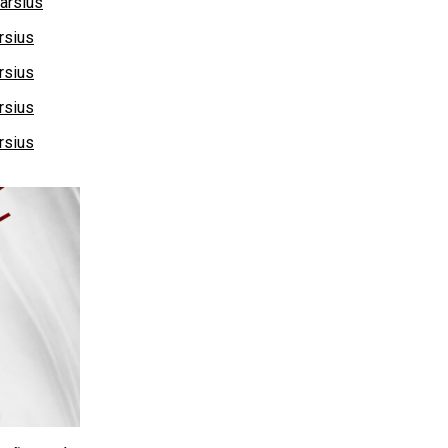
arsius
rsius
rsius
rsius
rsius