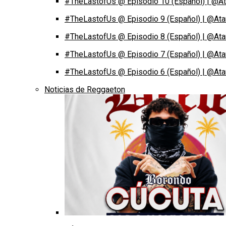
#TheLastofUs @ Episodio 10 (Español) | @At
#TheLastofUs @ Episodio 9 (Español) | @Ata
#TheLastofUs @ Episodio 8 (Español) | @Ata
#TheLastofUs @ Episodio 7 (Español) | @Ata
#TheLastofUs @ Episodio 6 (Español) | @Ata
Noticias de Reggaeton