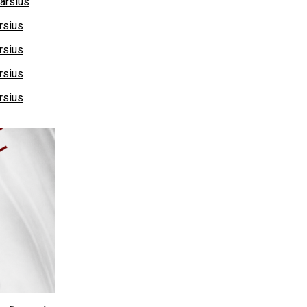
arsius
rsius
rsius
rsius
rsius