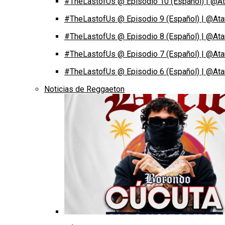
#TheLastofUs @ Episodio 10 (Español) | @At
#TheLastofUs @ Episodio 9 (Español) | @Ata
#TheLastofUs @ Episodio 8 (Español) | @Ata
#TheLastofUs @ Episodio 7 (Español) | @Ata
#TheLastofUs @ Episodio 6 (Español) | @Ata
Noticias de Reggaeton