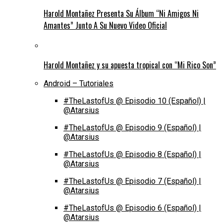
Harold Montañez Presenta Su Álbum “Ni Amigos Ni
Amantes” Junto A Su Nuevo Video Oficial
Harold Montañez y su apuesta tropical con “Mi Rico Son”
Android – Tutoriales
#TheLastofUs @ Episodio 10 (Español) |
@Atarsius
#TheLastofUs @ Episodio 9 (Español) |
@Atarsius
#TheLastofUs @ Episodio 8 (Español) |
@Atarsius
#TheLastofUs @ Episodio 7 (Español) |
@Atarsius
#TheLastofUs @ Episodio 6 (Español) |
@Atarsius