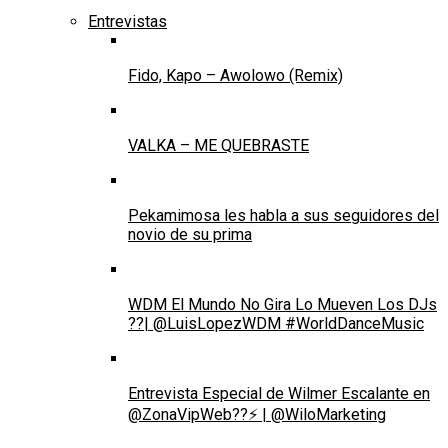
Entrevistas
Fido, Kapo – Awolowo (Remix)
VALKA – ME QUEBRASTE
Pekamimosa les habla a sus seguidores del
novio de su prima
WDM El Mundo No Gira Lo Mueven Los DJs
??| @LuisLopezWDM #WorldDanceMusic
Entrevista Especial de Wilmer Escalante en
@ZonaVipWeb??⚡ | @WiloMarketing