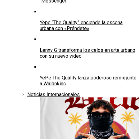
“Messenger”
Yepe “The Quality” enciende la escena
urbana con «Préndete»
Lenny G transforma los celos en arte urbano
con su nuevo video
YePe The Quality lanza poderoso remix junto
a Waldokinc
Noticias Internacionales