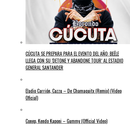
CÚCUTA SE PREPARA PARA EL EVENTO DEL AÑO: BEÉLE
LLEGA CON SU ‘DETONE Y ABANDONE TOUR’ AL ESTADIO
GENERAL SANTANDER
Eladio Carrión, Cazzu – De Chamaquitx (Remix) (Video
Oficial)
Conep, Kendo Kaponi – Gummy (Official Video)