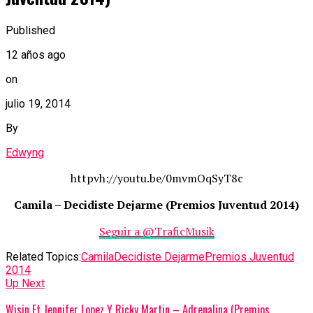
Published
12 años ago
on
julio 19, 2014
By
Edwyng
httpvh://youtu.be/0mvmOqSyT8c
Camila – Decidiste Dejarme (Premios Juventud 2014)
Seguir a @TraficMusik
Related Topics:
Camila
Decidiste Dejarme
Premios Juventud
2014
Up Next
Wisin Ft Jennifer Lopez Y Ricky Martin – Adrenalina (Premios