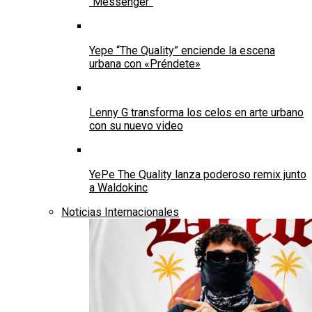
“Messenger”
Yepe “The Quality” enciende la escena
urbana con «Préndete»
Lenny G transforma los celos en arte urbano
con su nuevo video
YePe The Quality lanza poderoso remix junto
a Waldokinc
Noticias Internacionales