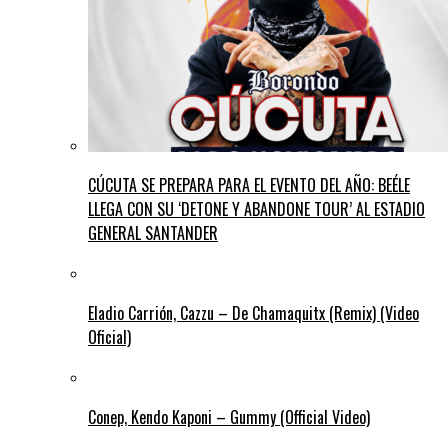
CÚCUTA SE PREPARA PARA EL EVENTO DEL AÑO: BEÉLE
LLEGA CON SU ‘DETONE Y ABANDONE TOUR’ AL ESTADIO
GENERAL SANTANDER
Eladio Carrión, Cazzu – De Chamaquitx (Remix) (Video
Oficial)
Conep, Kendo Kaponi – Gummy (Official Video)