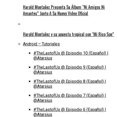
Harold Montañez Presenta Su Álbum “Ni Amigos Ni
Amantes” Junto A Su Nuevo Video Oficial
Harold Montañez y su apuesta tropical con “Mi Rico Son”
Android – Tutoriales
#TheLastofUs @ Episodio 10 (Español) |
@Atarsius
#TheLastofUs @ Episodio 9 (Español) |
@Atarsius
#TheLastofUs @ Episodio 8 (Español) |
@Atarsius
#TheLastofUs @ Episodio 7 (Español) |
@Atarsius
#TheLastofUs @ Episodio 6 (Español) |
@Atarsius