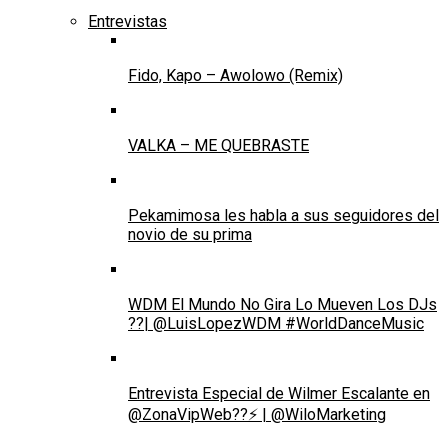
Entrevistas
Fido, Kapo – Awolowo (Remix)
VALKA – ME QUEBRASTE
Pekamimosa les habla a sus seguidores del
novio de su prima
WDM El Mundo No Gira Lo Mueven Los DJs
??| @LuisLopezWDM #WorldDanceMusic
Entrevista Especial de Wilmer Escalante en
@ZonaVipWeb??⚡ | @WiloMarketing