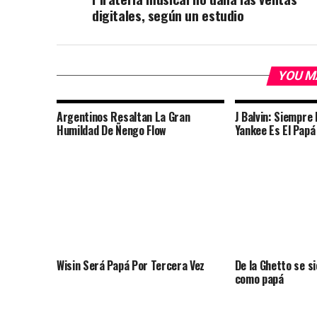
digitales, según un estudio
YOU M
Argentinos Resaltan La Gran
J Balvin: Siempre
Humildad De Ñengo Flow
Yankee Es El Pap
Wisin Será Papá Por Tercera Vez
De la Ghetto se 
como papá