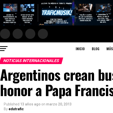
INICIO
BLOG
MÚS
NOTICIAS INTERNACIONALES
Argentinos crean b
honor a Papa Franci
Published
13 años ago
on
marzo 20, 2013
By
edutrafic