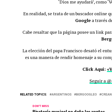
‘Dios me ayudará’, como ‘Vo
En realidad, se trata de un buscador online 
Google
a través d
Cabe resaltar que la página posee un link para
Berg
La elección del papa Francisco desató el entu
es una manera de rendir homenaje a su compa
Click Aqui:
«V
Seguir a @
RELATED TOPICS:
ARGENTINOS
BERGOOGLEO
CREAN
DON'T MISS
Piratería musical no daña las ventas