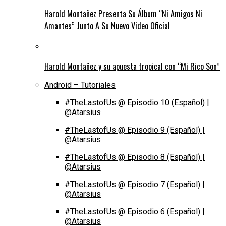
Harold Montañez Presenta Su Álbum “Ni Amigos Ni
Amantes” Junto A Su Nuevo Video Oficial
Harold Montañez y su apuesta tropical con “Mi Rico Son”
Android – Tutoriales
#TheLastofUs @ Episodio 10 (Español) |
@Atarsius
#TheLastofUs @ Episodio 9 (Español) |
@Atarsius
#TheLastofUs @ Episodio 8 (Español) |
@Atarsius
#TheLastofUs @ Episodio 7 (Español) |
@Atarsius
#TheLastofUs @ Episodio 6 (Español) |
@Atarsius