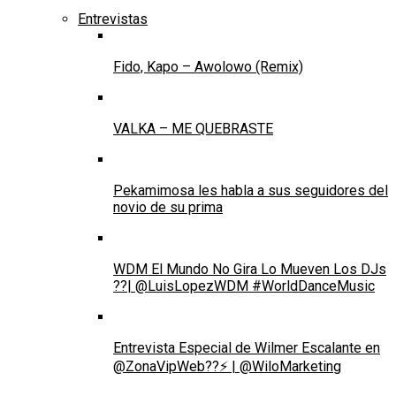
Entrevistas
Fido, Kapo – Awolowo (Remix)
VALKA – ME QUEBRASTE
Pekamimosa les habla a sus seguidores del
novio de su prima
WDM El Mundo No Gira Lo Mueven Los DJs
??| @LuisLopezWDM #WorldDanceMusic
Entrevista Especial de Wilmer Escalante en
@ZonaVipWeb??⚡ | @WiloMarketing