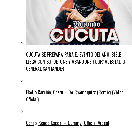
CÚCUTA SE PREPARA PARA EL EVENTO DEL AÑO: BEÉLE
LLEGA CON SU ‘DETONE Y ABANDONE TOUR’ AL ESTADIO
GENERAL SANTANDER
Eladio Carrión, Cazzu – De Chamaquitx (Remix) (Video
Oficial)
Conep, Kendo Kaponi – Gummy (Official Video)