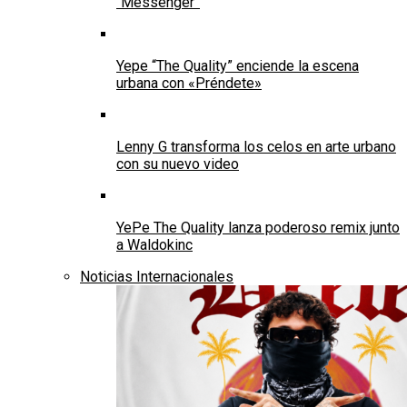
“Messenger”
Yepe “The Quality” enciende la escena
urbana con «Préndete»
Lenny G transforma los celos en arte urbano
con su nuevo video
YePe The Quality lanza poderoso remix junto
a Waldokinc
Noticias Internacionales