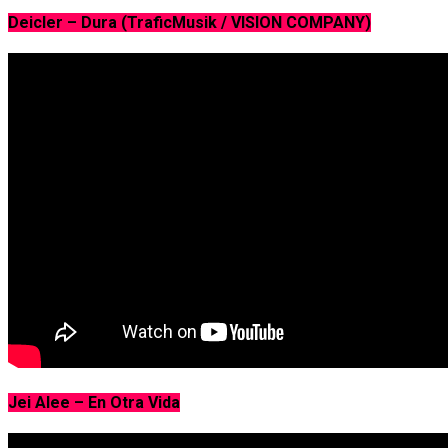
Deicler – Dura (TraficMusik / VISION COMPANY)
Jei Alee – En Otra Vida