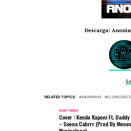
Descarga: Anonimu
Se
RELATED TOPICS:
ANONIMUS
DJ SINCERO 
DON'T MISS
Cover : Kendo Kaponi Ft. Daddy
– Suena Cabrrr (Prod By Menes
Musicologo)