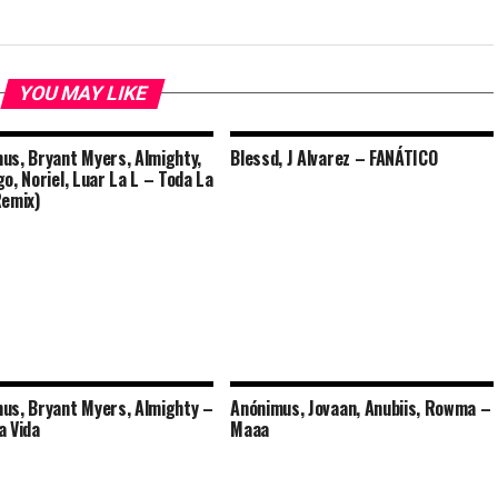
YOU MAY LIKE
us, Bryant Myers, Almighty,
Blessd, J Alvarez – FANÁTICO
go, Noriel, Luar La L – Toda La
Remix)
us, Bryant Myers, Almighty –
Anónimus, Jovaan, Anubiis, Rowma –
a Vida
Maaa