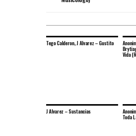
Tego Calderon, J Alvarez – Gustito
Anonim
Brytia
Vida (
J Alvarez – Sustancias
Anonim
Toda L