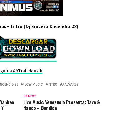
s – Intro (Dj Sincero Encendio 28)
guir a @TraficMusik
ENCENDIO 28
FLOW MUSIC
INTRO
J ALVAREZ
UP NEXT
 Yankee
Live Music Venezuela Presenta: Tavo &
 Y
Nando – Bandida