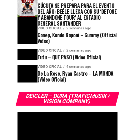
CÚCUTA SE PREPARA PARA EL EVENTO
DEL AÑO: BEÉLE LLEGA CON SU ‘DETONE
Y ABANDONE TOUR’ AL ESTADIO
GENERAL SANTANDER
VIDEO OFICIAL
2 semanas ago
Conep, Kendo Kaponi – Gummy (Official
Video)
VIDEO OFICIAL
2 semanas ago
Tutu – QUE PASO (Video Oficial)
VIDEO OFICIAL
4 semanas ago
De La Rose, Ryan Castro – LA MONDA
(Video Oficial)
DEICLER – DURA (TRAFICMUSIK /
VISION COMPANY)