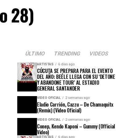
o 28)
ÚLTIMO
TRENDING
VIDEOS
ARTISTAS
6 días ago
CÚCUTA SE PREPARA PARA EL EVENTO
DEL AÑO: BEÉLE LLEGA CON SU ‘DETONE
Y ABANDONE TOUR’ AL ESTADIO
GENERAL SANTANDER
VIDEO OFICIAL
2 semanas ago
Eladio Carrión, Cazzu – De Chamaquitx
(Remix) (Video Oficial)
VIDEO OFICIAL
2 semanas ago
Conep, Kendo Kaponi – Gummy (Official
Video)
ARTISTAS
6 días ago