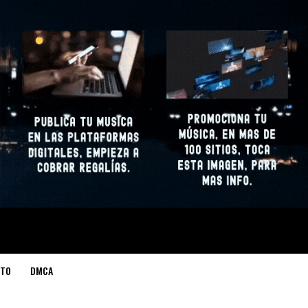
TO
DMCA