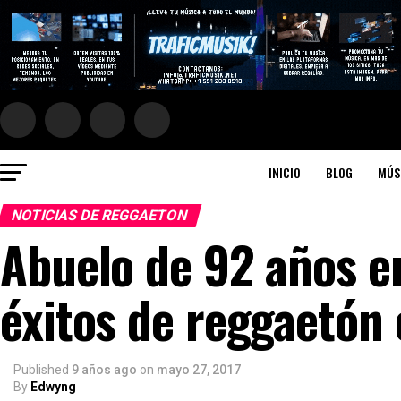
INICIO
BLOG
MÚS
NOTICIAS DE REGGAETON
Abuelo de 92 años 
éxitos de reggaetón
Published
9 años ago
on
mayo 27, 2017
By
Edwyng