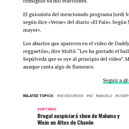
consiguió 64 mil reacciones.
El guionista del mencionado programa Jordi Mol
según dice «Verne» del diario «El País». Según
mayor».
Los abuelos que aparecen en el video de Daddy
reggaetón», dice Moltó. “Les ha gustado el bail
Sepúlveda que se oye al principio del vídeo”.
aunque canta algo de flamenco.
Seguir a @
RELATED TOPICS:
30 SEGUNDOS
92
ABUELO
COMP
DON'T MISS
Brugal auspiciará show de Maluma y
Wisin en Altos de Chavón