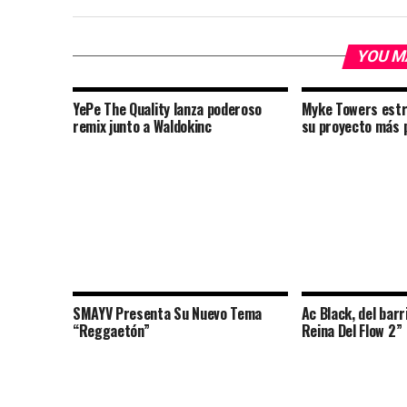
YOU M
YePe The Quality lanza poderoso
Myke Towers estr
remix junto a Waldokinc
su proyecto más 
SMAYV Presenta Su Nuevo Tema
Ac Black, del barr
“Reggaetón”
Reina Del Flow 2”