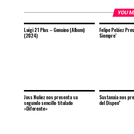
YOU M
Luigi 21 Plus – Genuino (Album)
Felipe Peláez Pres
(2024)
Siempre’
Joss Nuñez nos presenta su
Sustanxia nos pre
segundo sencillo titulado
del Dispen”
«Diferente»