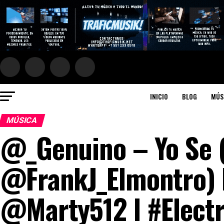
INICIO
BLOG
MÚS
MÚSICA
@_Genuino – Yo Se 
@FrankJ_Elmontro) 
@Marty512 l #Elec